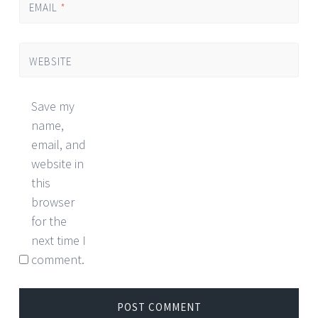
EMAIL
*
WEBSITE
Save my
name,
email, and
website in
this
browser
for the
next time I
comment.