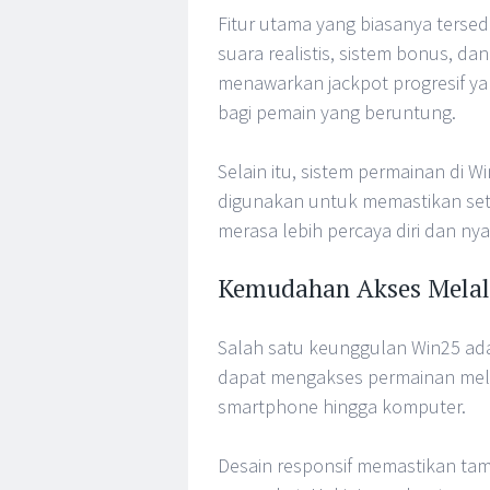
Fitur utama yang biasanya tersed
suara realistis, sistem bonus, d
menawarkan jackpot progresif y
bagi pemain yang beruntung.
Selain itu, sistem permainan di W
digunakan untuk memastikan setia
merasa lebih percaya diri dan ny
Kemudahan Akses Melalu
Salah satu keunggulan Win25 ad
dapat mengakses permainan melalu
smartphone hingga komputer.
Desain responsif memastikan ta