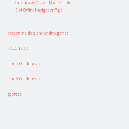
Link Giga33 Access Made Simple
Slot Online Navigation Tips
best online slots and casino games
SITUS TOTO
mpo500 indonesia
mpo500 indonesia
spotbet