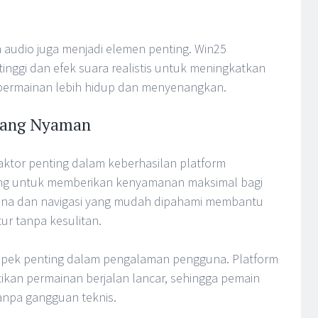
an audio juga menjadi elemen penting. Win25
tinggi dan efek suara realistis untuk meningkatkan
ermainan lebih hidup dan menyenangkan.
yang Nyaman
ktor penting dalam keberhasilan platform
ang untuk memberikan kenyamanan maksimal bagi
ana dan navigasi yang mudah dipahami membantu
ur tanpa kesulitan.
aspek penting dalam pengalaman pengguna. Platform
tikan permainan berjalan lancar, sehingga pemain
anpa gangguan teknis.