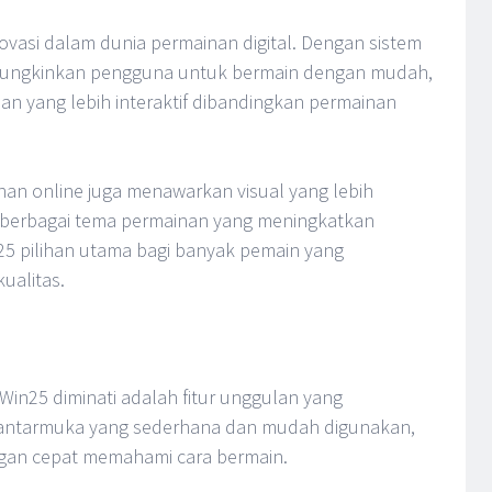
novasi dalam dunia permainan digital. Dengan sistem
memungkinkan pengguna untuk bermain dengan mudah,
 yang lebih interaktif dibandingkan permainan
an online juga menawarkan visual yang lebih
an berbagai tema permainan yang meningkatkan
n25 pilihan utama bagi banyak pemain yang
ualitas.
Win25 diminati adalah fitur unggulan yang
ki antarmuka yang sederhana dan mudah digunakan,
gan cepat memahami cara bermain.