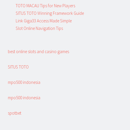
TOTO MACAU Tips for New Players
SITUS TOTO Winning Framework Guide
Link Giga33 Access Made Simple
Slot Online Navigation Tips
best online slots and casino games
SITUS TOTO
mpo500 indonesia
mpo500 indonesia
spotbet