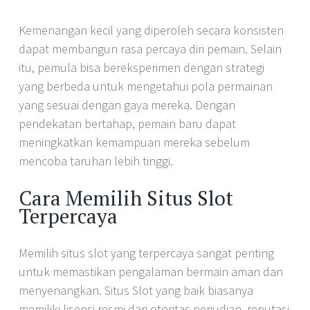
Kemenangan kecil yang diperoleh secara konsisten
dapat membangun rasa percaya diri pemain. Selain
itu, pemula bisa bereksperimen dengan strategi
yang berbeda untuk mengetahui pola permainan
yang sesuai dengan gaya mereka. Dengan
pendekatan bertahap, pemain baru dapat
meningkatkan kemampuan mereka sebelum
mencoba taruhan lebih tinggi.
Cara Memilih Situs Slot
Terpercaya
Memilih situs slot yang terpercaya sangat penting
untuk memastikan pengalaman bermain aman dan
menyenangkan. Situs Slot yang baik biasanya
memiliki lisensi resmi dari otoritas perjudian, reputasi