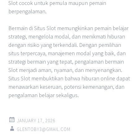
Slot cocok untuk pemula maupun pemain
berpengalaman.
Bermain di Situs Slot memungkinkan pemain belajar
strategi, mengelola modal, dan menikmati hiburan
dengan risiko yang terkendali. Dengan pemilihan
situs terpercaya, manajemen modal yang baik, dan
strategi bermain yang tepat, pengalaman bermain
Slot menjadi aman, nyaman, dan menyenangkan.
Situs Slot membuktikan bahwa hiburan online dapat
menawarkan keseruan, potensi kemenangan, dan
pengalaman belajar sekaligus.
JANUARY 17, 2026
GLENTOBY3@GMAIL.COM