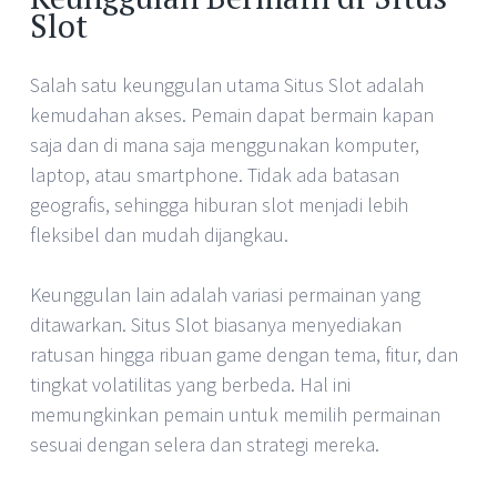
Slot
Salah satu keunggulan utama Situs Slot adalah
kemudahan akses. Pemain dapat bermain kapan
saja dan di mana saja menggunakan komputer,
laptop, atau smartphone. Tidak ada batasan
geografis, sehingga hiburan slot menjadi lebih
fleksibel dan mudah dijangkau.
Keunggulan lain adalah variasi permainan yang
ditawarkan. Situs Slot biasanya menyediakan
ratusan hingga ribuan game dengan tema, fitur, dan
tingkat volatilitas yang berbeda. Hal ini
memungkinkan pemain untuk memilih permainan
sesuai dengan selera dan strategi mereka.