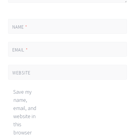
NAME
*
EMAIL
*
WEBSITE
Save my
name,
email, and
website in
this
browser