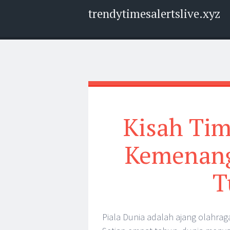
trendytimesalertslive.xyz
Menu
Search
Kisah Ti
Kemenang
T
Piala Dunia adalah ajang olahraga