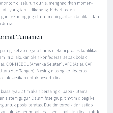
penonton di seluruh dunia, menghadirkan momen-
ratif yang terus dikenang. Keberhasilan
an teknologi juga turut meningkatkan kualitas dan
 dunia.
 Format Turnamen
ung, setiap negara harus melalui proses kualifikasi
em ini dilakukan oleh konfederasi sepak bola di
pa), CONMEBOL (Amerika Selatan), AFC (Asia), CAF
 Utara dan Tengah). Masing-masing konfederasi
g dialokasikan untuk peserta final.
i, biasanya 32 tim akan bersaing di babak utama.
dan sistem gugur. Dalam fase grup, tim-tim dibagi ke
untuk posisi teratas. Dua tim terbaik dari setiap
r, lalu ke perempat final, semi final, dan final untuk