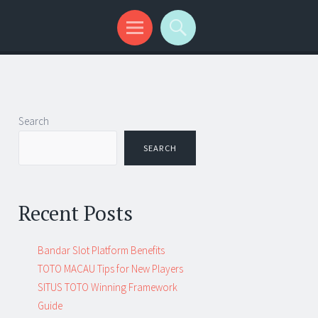
Search
SEARCH
Recent Posts
Bandar Slot Platform Benefits
TOTO MACAU Tips for New Players
SITUS TOTO Winning Framework
Guide