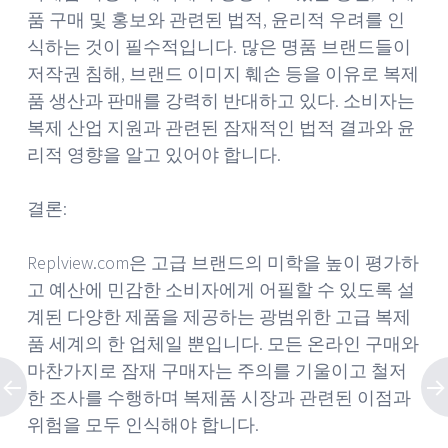
품 구매 및 홍보와 관련된 법적, 윤리적 우려를 인
식하는 것이 필수적입니다. 많은 명품 브랜드들이
저작권 침해, 브랜드 이미지 훼손 등을 이유로 복제
품 생산과 판매를 강력히 반대하고 있다. 소비자는
복제 산업 지원과 관련된 잠재적인 법적 결과와 윤
리적 영향을 알고 있어야 합니다.
결론:
Replview.com은 고급 브랜드의 미학을 높이 평가하
고 예산에 민감한 소비자에게 어필할 수 있도록 설
계된 다양한 제품을 제공하는 광범위한 고급 복제
품 세계의 한 업체일 뿐입니다. 모든 온라인 구매와
마찬가지로 잠재 구매자는 주의를 기울이고 철저
한 조사를 수행하며 복제품 시장과 관련된 이점과
위험을 모두 인식해야 합니다.