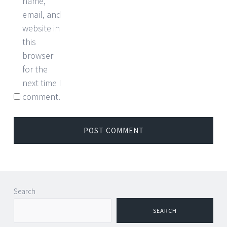
name,
email, and
website in
this
browser
for the
next time I
comment.
Search
SEARCH