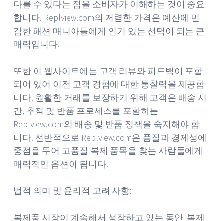
다를 수 있다는 점을 소비자가 이해하는 것이 중요
합니다. Replview.com의 저렴한 가격은 예산에 민
감한 패션 매니아들에게 인기 있는 선택이 되는 큰
매력입니다.
또한 이 웹사이트에는 고객 리뷰와 피드백이 포함
되어 있어 이전 고객 경험에 대한 통찰력을 제공합
니다. 원활한 거래를 보장하기 위해 고객은 배송 시
간, 추적 및 반품 프로세스를 포함하는
Replview.com의 배송 및 반품 정책을 숙지해야 합
니다. 전반적으로 Replview.com은 품질과 경제성에
중점을 두어 고품질 복제 품목을 찾는 사람들에게
매력적인 옵션이 됩니다.
법적 의미 및 윤리적 고려 사항:
복제품 시장이 계속해서 성장하고 있는 동안, 복제