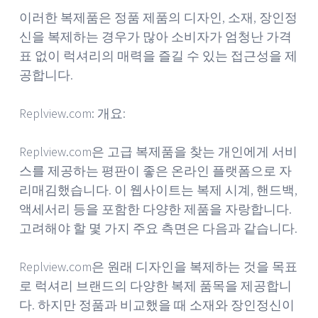
이러한 복제품은 정품 제품의 디자인, 소재, 장인정
신을 복제하는 경우가 많아 소비자가 엄청난 가격
표 없이 럭셔리의 매력을 즐길 수 있는 접근성을 제
공합니다.
Replview.com: 개요:
Replview.com은 고급 복제품을 찾는 개인에게 서비
스를 제공하는 평판이 좋은 온라인 플랫폼으로 자
리매김했습니다. 이 웹사이트는 복제 시계, 핸드백,
액세서리 등을 포함한 다양한 제품을 자랑합니다.
고려해야 할 몇 가지 주요 측면은 다음과 같습니다.
Replview.com은 원래 디자인을 복제하는 것을 목표
로 럭셔리 브랜드의 다양한 복제 품목을 제공합니
다. 하지만 정품과 비교했을 때 소재와 장인정신이