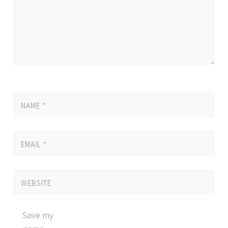
NAME
*
EMAIL
*
WEBSITE
Save my